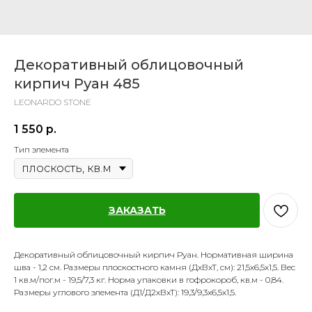
Декоративный облицовочный
кирпич Руан 485
LEONARDO STONE
1 550
р.
Тип элемента
ЗАКАЗАТЬ
Декоративный облицовочный кирпич Руан. Нормативная ширина
шва - 1,2 см. Размеры плоскостного камня (ДхВхТ, см): 21,5х6,5х1,5. Вес
1 кв.м/пог.м - 19,5/7,3 кг. Норма упаковки в гофрокороб, кв.м - 0,84.
Размеры углового элемента (Д1/Д2хВхТ): 19,3/9,3x6,5х1,5.