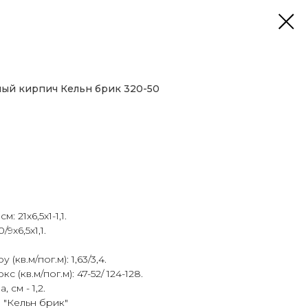
ый кирпич Кельн брик 320-50
 21х6,5х1-1,1.
9х6,5х1,1.
кв.м/пог.м): 1,63/3,4.
(кв.м/пог.м): 47-52/ 124-128.
см - 1,2.
 "Кельн брик"