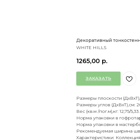
Декоративный тонкостенн
WHITE HILLS
1265,00
р.
ЗАКАЗАТЬ
Размеры плоскости (ДхВхТ),см:
Размеры углов (ДхВхТ),см: 20/
Вес (кв.м /пог.м),кг: 12,75/5,33.
Норма упаковки в гофротару (
Норма упаковки в мастербокс 
Рекомендуемая ширина шва, 
Характеристики: Коллекция