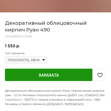
Декоративный облицовочный
кирпич Руан 490
LEONARDO STONE
1 550
р.
Тип элемента
ЗАКАЗАТЬ
Декоративный облицовочный кирпич Руан. Нормативная ширина
шва - 1,2 см. Размеры плоскостного камня (ДхВхТ, см): 21,5х6,5х1,5. Вес
1 кв.м/пог.м - 19,5/7,3 кг. Норма упаковки в гофрокороб, кв.м - 0,84.
Размеры углового элемента (Д1/Д2хВхТ): 19,3/9,3x6,5х1,5.