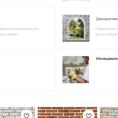
 материала, для
Обрамления проёмов и окон, бар
ов.
русты угловые (рустовый камень)
Расходный материал для искусственного облицовочного камня