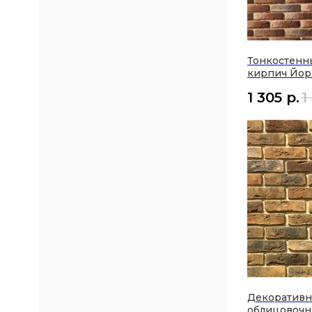
Тонкостенн
кирпич Йор
1 305
р.
1
Декоратив
облицовочн