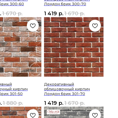
брик 300-60
Лондон брик 300-70
.
1 670
р.
1 419
р.
1 670
р.
ивный
Декоративный
очный кирпич
облицовочный кирпич
рик 301-50
Лондон брик 301-70
.
1 880
р.
1 419
р.
1 670
р.