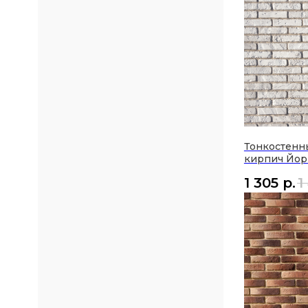
Тонкостенн
кирпич Йор
1 305
р.
1