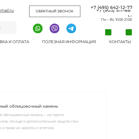
+7 (495) 642-12-77
+7 (903) 511-88-
ОБРАТНЫЙ ЗВОНОК
14
Пн – Вс 10:00-21:00
ШОУРУМ
АКЦИИ И СКИДКИ
ДОСТАВКА И ОПЛАТА
ПОЛЕЗНАЯ ИНФОРМАЦИЯ
КОНТАКТЫ
ПОЛЕЗНОЕ
КОНТАКТЫ
ный камень
мень – не просто
полнительная защита стен
 и эстетика.
ый камень и кирпич GoraU