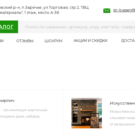
, п.Заречье, ул.Торговая, стр.2, ТВЦ
str-basset@mail.ru
ы", 1 этаж, место А-36
ИИ
УСЛУГИ
ПРОЕКТЫ
ПРОИЗВОДИТЕЛИ
ОТЗЫВЫ
АКЦИИ И СКИДКИ
ДОСТАВКА И ОПЛАТА
ОТЗЫВЫ
ШОУРУМ
Искусственный облицовоч
итация кирпичной
Искусственный облицовочный ка
дома, заборов,
стеновое покрытие, это ещё и до
от разрушения, а также их красота
Премиальный искусственн