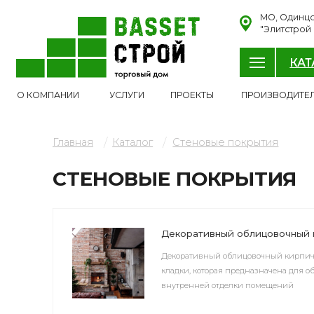
МО, Одинцовский р-н
"Элитстрой материал
КАТАЛОГ
О КОМПАН
О КОМПАНИИ
УСЛУГИ
ПРОЕКТЫ
ПРОИЗВОДИТЕЛИ
/
/
Главная
Каталог
Стеновые покрытия
СТЕНОВЫЕ ПОКРЫТИЯ
Декоративный облицовочный кирпич
Декоративный облицовочный кирпич - это им
кладки, которая предназначена для облицовки 
внутренней отделки помещений
Искусственный облицовочный