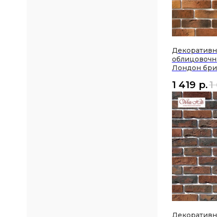
Декоратив
облицовочн
Лондон бри
1 419
р.
1
Декоратив