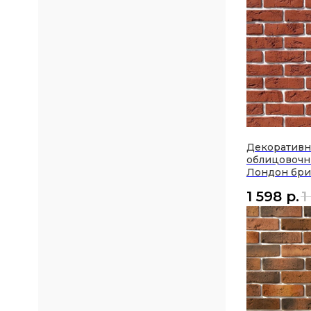
Декоратив
облицовочн
Лондон бри
1 598
р.
1