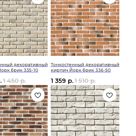
енный декоративный
Тонкостенный декоративный
орк брик 335-10
кирпич Йорк брик 336-50
.
1 450
р.
1 359
р.
1 510
р.