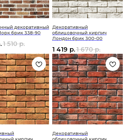
енный декоративный
Декоративный
Йорк брик 338-90
облицовочный кирпич
Лондон брик 300-00
.
1 510
р.
1 419
р.
1 670
р.
ивный
Декоративный
очный кирпич
облицовочный кирпич