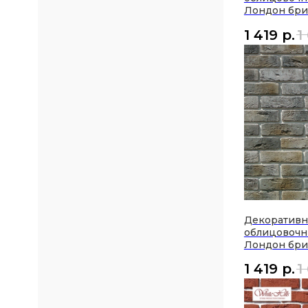
Лондон бри
1 419
р.
1
Декоратив
облицовочн
Лондон бри
1 419
р.
1