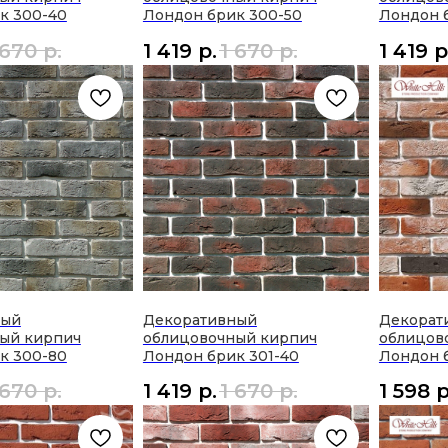
к 300-40
Лондон брик 300-50
Лондон 
 670
р.
1 419
р.
1 670
р.
1 419
р
ный
Декоративный
Декорат
ый кирпич
облицовочный кирпич
облицов
к 300-80
Лондон брик 301-40
Лондон б
 670
р.
1 419
р.
1 670
р.
1 598
р