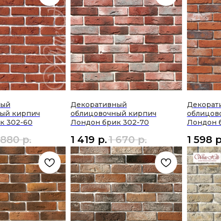
ный
Декоративный
Декорат
ый кирпич
облицовочный кирпич
облицов
к 302-60
Лондон брик 302-70
Лондон 
 880
р.
1 419
р.
1 670
р.
1 598
р