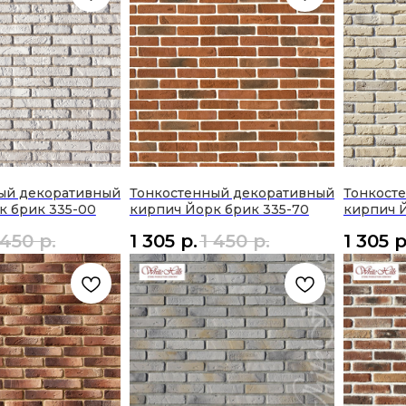
ый декоративный
Тонкостенный декоративный
Тонкост
к брик 335-00
кирпич Йорк брик 335-70
кирпич Й
 450
р.
1 305
р.
1 450
р.
1 305
р