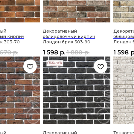
ный
Декоративный
Декорат
ый кирпич
облицовочный кирпич
облицов
к 303-70
Лондон брик 303-90
Лондон 
 670
р.
1 598
р.
1 880
р.
1 598
р
ный
Декоративный
Тонкост