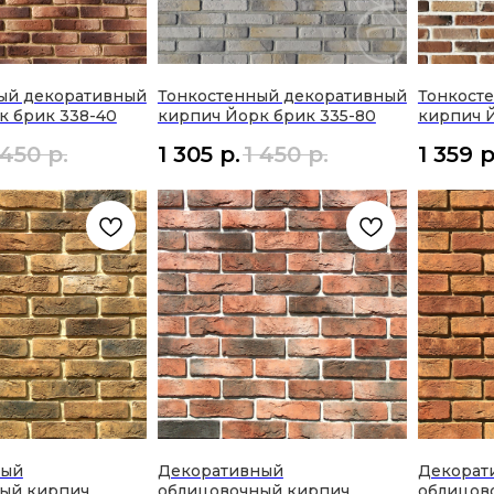
ый декоративный
Тонкостенный декоративный
Тонкост
к брик 338-40
кирпич Йорк брик 335-80
кирпич 
 450
р.
1 305
р.
1 450
р.
1 359
р
ный
Декоративный
Декорат
ый кирпич
облицовочный кирпич
облицов