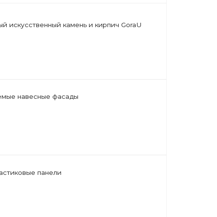
 фасады
ели
ля фасада