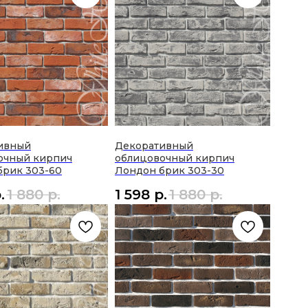
ивный
Декоративный
очный кирпич
облицовочный кирпич
брик 303-60
Лондон брик 303-30
.
1 880
р.
1 598
р.
1 880
р.