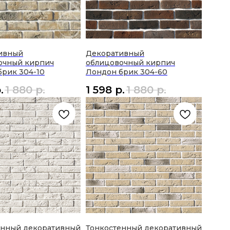
ивный
Декоративный
очный кирпич
облицовочный кирпич
брик 304-10
Лондон брик 304-60
.
1 880
р.
1 598
р.
1 880
р.
енный декоративный
Тонкостенный декоративный