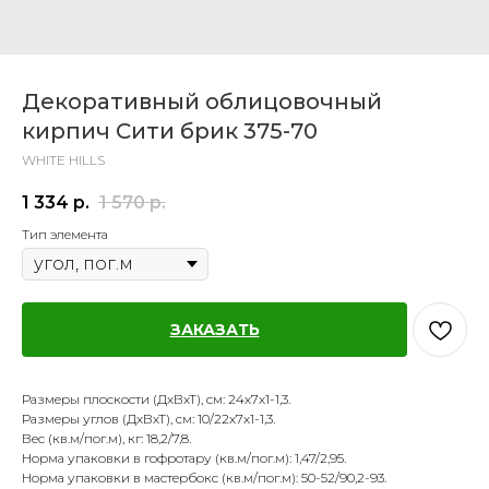
Декоративный облицовочный
кирпич Сити брик 375-70
WHITE HILLS
1 334
р.
1 570
р.
Тип элемента
ЗАКАЗАТЬ
Размеры плоскости (ДхВхТ), см: 24х7х1-1,3.
Размеры углов (ДхВхТ), см: 10/22х7х1-1,3.
Вес (кв.м/пог.м), кг: 18,2/7,8.
Норма упаковки в гофротару (кв.м/пог.м): 1,47/2,95.
Норма упаковки в мастербокс (кв.м/пог.м): 50-52/90,2-93.