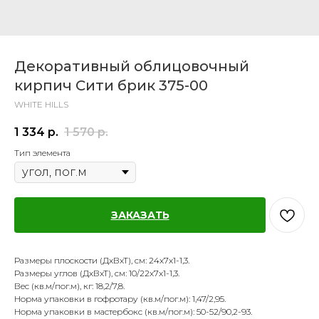
Декоративный облицовочный
кирпич Сити брик 375-00
WHITE HILLS
1 334
р.
1 570
р.
Тип элемента
ЗАКАЗАТЬ
Размеры плоскости (ДхВхТ), см: 24х7х1-1,3.
Размеры углов (ДхВхТ), см: 10/22х7х1-1,3.
Вес (кв.м/пог.м), кг: 18,2/7,8.
Норма упаковки в гофротару (кв.м/пог.м): 1,47/2,95.
Норма упаковки в мастербокс (кв.м/пог.м): 50-52/90,2-93.