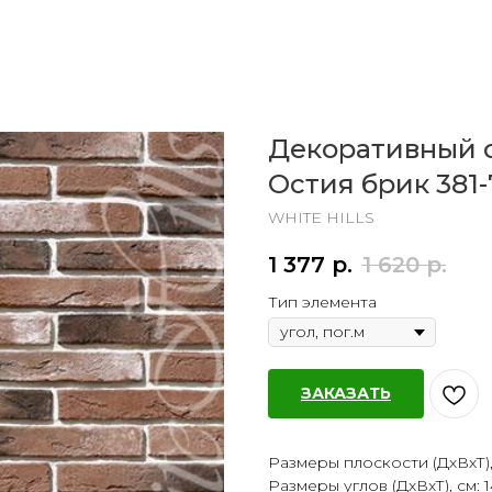
Декоративный 
Остия брик 381-
WHITE HILLS
1 377
р.
1 620
р.
Тип элемента
ЗАКАЗАТЬ
Размеры плоскости (ДхВхТ), см
Размеры углов (ДхВхТ), см: 14