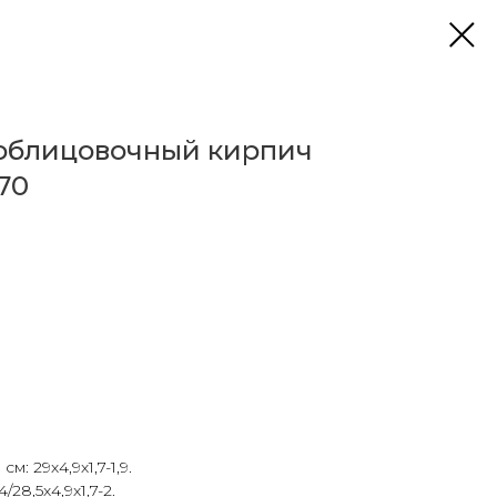
облицовочный кирпич
70
: 29х4,9х1,7-1,9.
/28,5х4,9х1,7-2.