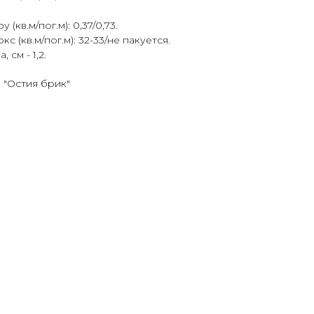
.
(кв.м/пог.м): 0,37/0,73.
 (кв.м/пог.м): 32-33/не пакуется.
см - 1,2.
 "Остия брик"