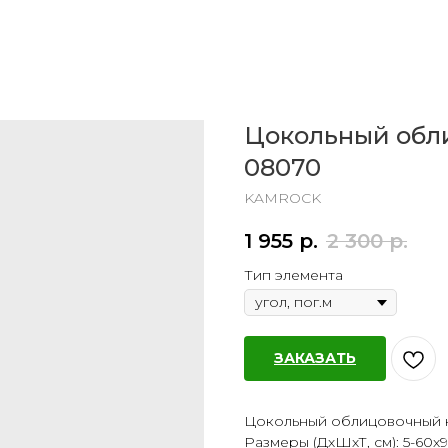
Цокольный обл
08070
KAMROCK
1 955
р.
2 300
р.
Тип элемента
ЗАКАЗАТЬ
Цокольный облицовочный к
Размеры (ДхШхТ, см): 5-60х9-35