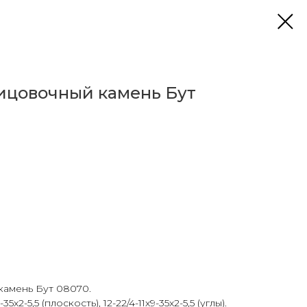
ицовочный камень Бут
амень Бут 08070.
х2-5,5 (плоскость), 12-22/4-11х9-35х2-5,5 (углы).