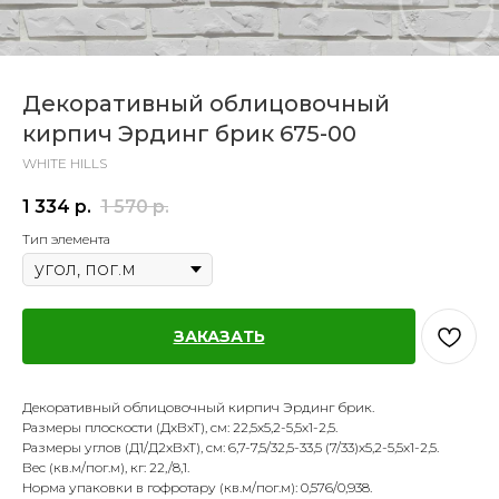
Декоративный облицовочный
кирпич Эрдинг брик 675-00
WHITE HILLS
1 334
р.
1 570
р.
Тип элемента
ЗАКАЗАТЬ
Декоративный облицовочный кирпич Эрдинг брик.
Размеры плоскости (ДхВхТ), см: 22,5х5,2-5,5х1-2,5.
Размеры углов (Д1/Д2хВхТ), см: 6,7-7,5/32,5-33,5 (7/33)х5,2-5,5х1-2,5.
Вес (кв.м/пог.м), кг: 22,/8,1.
Норма упаковки в гофротару (кв.м/пог.м): 0,576/0,938.