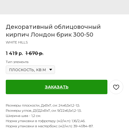
Декоративный облицовочный
кирпич Лондон брик 300-50
WHITE HILLS
1 419
р.
1 670
р.
Тип элемента
ЗАКАЗАТЬ
Размеры плоскости, ДхВхТ, см: 24х6,5х1,2-1,5.
Размеры углов, Д1/Д2хВхТ, см: 9/22х6,5х1,2-1,5.
Ширина шва - 1,2 см.
Норма упаковки в гофротару (м2/м.п): 1,16/2,46.
Норма упаковки в мастербокс (м2/м.п): 39-41/84-87.