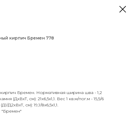
ный кирпич Бремен 778
кирпич Бремен. Нормативная ширина шва - 1,2
я (ДхВхТ, см): 21х6,5х1,1. Вес 1 кв.м/пог.м - 15,5/6
1/Д2хВхТ, см): 19,1/8х6,5х1,1.
 "Бремен"