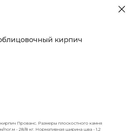
облицовочный кирпич
кирпич Прованс. Размеры плоскостного камня
кв.м/пог.м - 28/8 кг. Нормативная ширина шва - 1,2