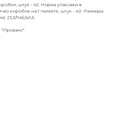
коробке, штук - 42. Норма упаковки в
л-во коробок на 1 паллете, штук - 40. Размеры
 23,5/11х6,5х1,6.
 "Прованс"