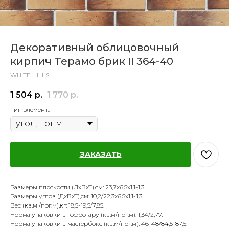
Декоративный облицовочный
кирпич Терамо брик II 364-40
WHITE HILLS
1 504
р.
1 770
р.
Тип элемента
ЗАКАЗАТЬ
Размеры плоскости (ДхВхТ),см: 23,7х6,5х1,1-1,3.
Размеры углов (ДхВхТ),см: 10,2/22,3х6,5х1,1-1,3.
Вес (кв.м /пог.м),кг: 18,5-19,5/7,85.
Норма упаковки в гофротару (кв.м/пог.м): 1,34/2,77.
Норма упаковки в мастербокс (кв.м/пог.м): 46-48/84,5-87,5.