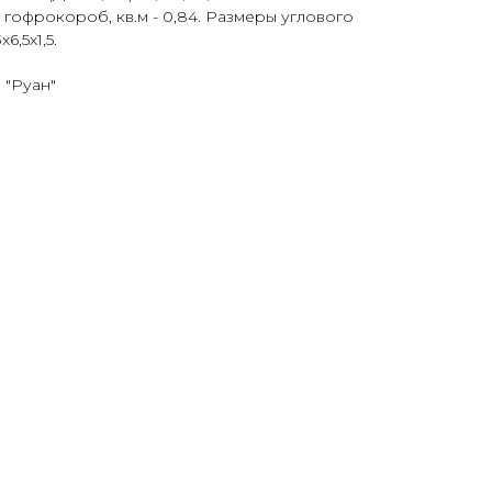
 в гофрокороб, кв.м - 0,84. Размеры углового
6,5х1,5.
 "Руан"