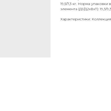
19,5/7,3 кг. Норма упаковки
элемента (Д1/Д2хВхТ): 19,3/9,3x
Характеристики: Коллекция