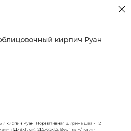
облицовочный кирпич Руан
й кирпич Руан. Нормативная ширина шва - 1,2
я (ДхВхТ, см): 21,5х6,5х1,5. Вес 1 кв.м/пог.м -