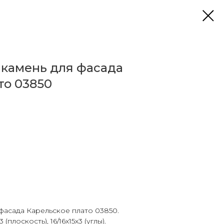
камень для фасада
то 03850
фасада Карельское плато 03850.
(плоскость), 16/16х15х3 (углы).