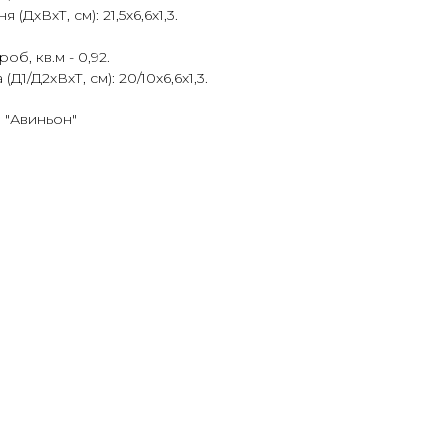
ДхВхТ, см): 21,5х6,6х1,3.
б, кв.м - 0,92.
1/Д2хВхТ, см): 20/10x6,6x1,3.
 "Авиньон"