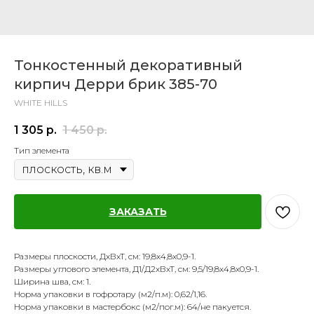
Тонкостенный декоративный
кирпич Дерри брик 385-70
WHITE HILLS
1 305
р.
1 450
р.
Тип элемента
ЗАКАЗАТЬ
Размеры плоскости, ДхВхТ, см: 19,8х4,8х0,9-1.
Размеры углового элемента, Д1/Д2хВхТ, см: 9,5/19,8х4,8х0,9-1.
Ширина шва, см: 1.
Норма упаковки в гофротару (м2/п.м): 0,62/1,16.
Норма упаковки в мастербокс (м2/пог.м): 64/не пакуется.