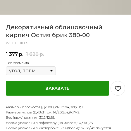
Декоративный облицовочный
кирпич Остия брик 380-00
WHITE HILLS
1 377
р.
1 620
р.
Тип элемента
ЗАКАЗАТЬ
Размеры плоскости (ДхВхТ), см: 29х4,9х1,7-1,9.
Размеры углов (ДхВхТ), см: 14/28,5х4,9х1,7-2.
Вес (кв.м/пог.м), кг: 30,2/12,55.
Норма упаковки в гофротару (кв.м/пог.м): 0,37/0,73.
Норма упаковки в мастербокс (кв.м/пог.м): 32-33/не пакуется.