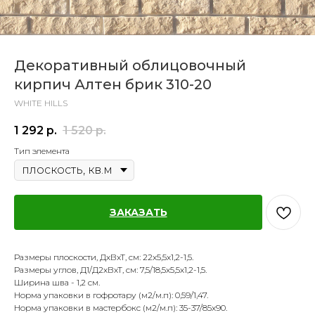
Декоративный облицовочный
кирпич Алтен брик 310-20
WHITE HILLS
1 292
р.
1 520
р.
Тип элемента
ЗАКАЗАТЬ
Размеры плоскости, ДхВхТ, см: 22х5,5х1,2-1,5.
Размеры углов, Д1/Д2хВхТ, см: 7,5/18,5х5,5х1,2-1,5.
Ширина шва - 1,2 см.
Норма упаковки в гофротару (м2/м.п): 0,59/1,47.
Норма упаковки в мастербокс (м2/м.п): 35-37/85х90.