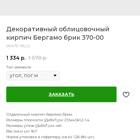
Декоративный облицовочный
кирпич Бергамо брик 370-00
WHITE HILLS
1 334
р.
1 570
р.
Тип элемента
ЗАКАЗАТЬ
Отделочный кирпич Бергамо брик.
Размеры плоскости (ДхВхТ),см: 21,5х4,9х1,2-1,4.
Размеры углов (ДхВхТ),см: нет.
Вес (кв.м ),кг: 16,7.
Норма упаковки в гофротару (кв.м): 1,26 (84 шт.)