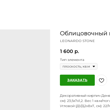
Облицовочный 
LEONARDO STONE
1 600
р.
Тип элемента
ЗАКАЗАТЬ
Декоративный кирпич Денве
см): 23,5х7х1,2. Вес 1 кв.м/по
Угловой (Д1/Д2хВхТ, см): 22/10