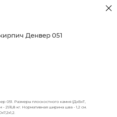
кирпич Денвер 051
р 051. Размеры плоскостного камня (ДхВхТ,
г.м - 21/6,8 кг. Нормативная ширина шва - 1,2 см.
х7,2х1,2.