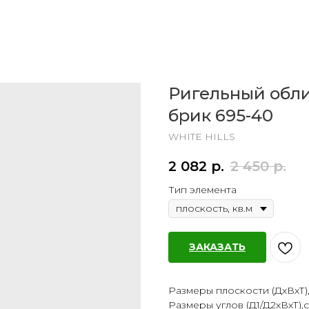
Ригельный обл
брик 695-40
WHITE HILLS
2 082
р.
2 450
р.
Тип элемента
ЗАКАЗАТЬ
Размеры плоскости (ДхВхТ),см
Размеры углов (Д1/Д2хВхТ),см: 