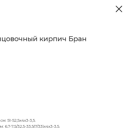
ицовочный кирпич Бран
: 51-52,5х4х3-3,5.
6,7-7,5/32,5-33,5(7/33)х4х3-3,5.