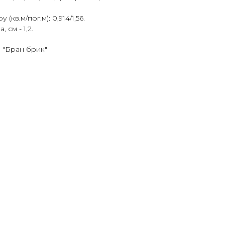
кв.м/пог.м): 0,914/1,56.
см - 1,2.
 "Бран брик"