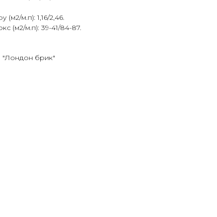
м2/м.п): 1,16/2,46.
 (м2/м.п): 39-41/84-87.
 "Лондон брик"