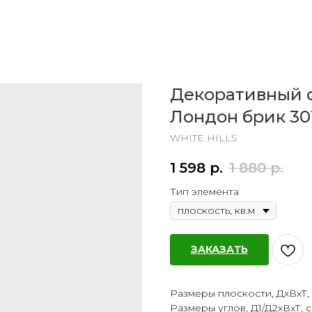
Декоративный 
Лондон брик 30
WHITE HILLS
1 598
р.
1 880
р.
Тип элемента
ЗАКАЗАТЬ
Размеры плоскости, ДхВхТ, см
Размеры углов, Д1/Д2хВхТ, см: 