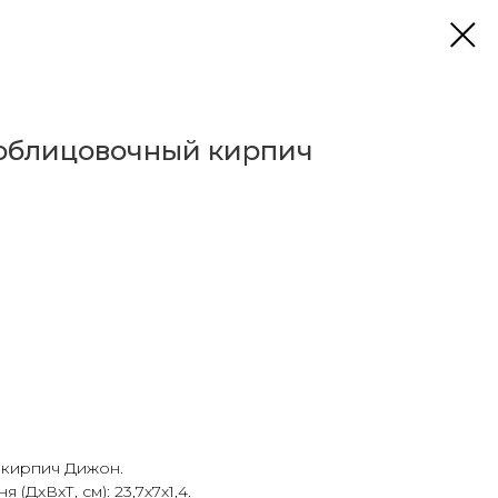
облицовочный кирпич
 кирпич Дижон.
(ДхВхТ, см): 23,7х7х1,4.