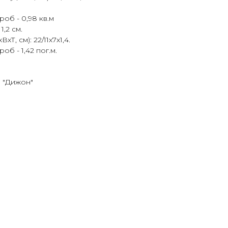
об - 0,98 кв.м
,2 см.
Т, см): 22/11х7х1,4.
б - 1,42 пог.м.
 "Дижон"