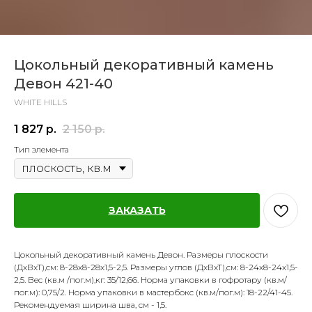
Цокольный декоративный камень
Девон 421-40
WHITE HILLS
1 827
р.
2 150
р.
Тип элемента
ЗАКАЗАТЬ
Цокольный декоративный камень Девон. Размеры плоскости
(ДхВхТ),см: 8-28х8-28х1,5-2,5. Размеры углов (ДхВхТ),см: 8-24х8-24х1,5-
2,5. Вес (кв.м /пог.м),кг: 35/12,66. Норма упаковки в гофротару (кв.м/
пог.м): 0,75/2. Норма упаковки в мастербокс (кв.м/пог.м): 18-22/41-45.
Рекомендуемая ширина шва, см - 1,5.