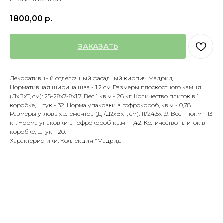
1800,00
р.
ЗАКАЗАТЬ
Декоративный отделочный фасадный кирпич Мадрид.
Нормативная ширина шва - 1,2 см. Размеры плоскостного камня
(ДхВхТ, см): 25-28х7-8х1,7. Вес 1 кв.м - 26 кг. Количество плиток в 1
коробке, штук - 32. Норма упаковки в гофрокороб, кв.м - 0,78.
Размеры угловых элементов (Д1/Д2хВхТ, см): 11/24,5х1,9. Вес 1 пог.м - 13
кг. Норма упаковки в гофрокороб, кв.м - 1,42. Количество плиток в 1
коробке, штук - 20.
Характеристики: Коллекция "Мадрид"