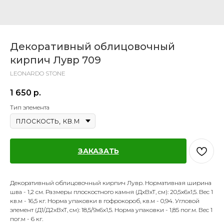
Декоративный облицовочный
кирпич Лувр 709
LEONARDO STONE
1 650
р.
Тип элемента
ЗАКАЗАТЬ
Декоративный облицовочный кирпич Лувр. Нормативная ширина
шва - 1,2 см. Размеры плоскостного камня (ДхВхТ, см): 20,5х6х1,5. Вес 1
кв.м - 16,5 кг. Норма упаковки в гофрокороб, кв.м - 0,94. Угловой
элемент (Д1/Д2хВхТ, см): 18,5/9х6х1,5. Норма упаковки - 1,85 пог.м. Вес 1
пог.м - 6 кг.