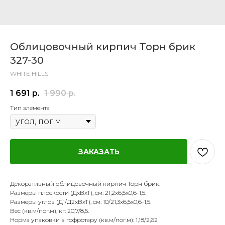
Облицовочный кирпич Торн брик
327-30
WHITE HILLS
1 691
р.
1 990
р.
Тип элемента
ЗАКАЗАТЬ
Декоративный облицовочный кирпич Торн брик.
Размеры плоскости (ДхВхТ), см: 21,2х6,5х0,6-1,5.
Размеры углов (Д1/Д2хВхТ), см: 10/21,3х6,5х0,6-1,5.
Вес (кв.м/пог.м), кг: 20,7/8,5.
Норма упаковки в гофротару (кв.м/пог.м): 1,18/2,62