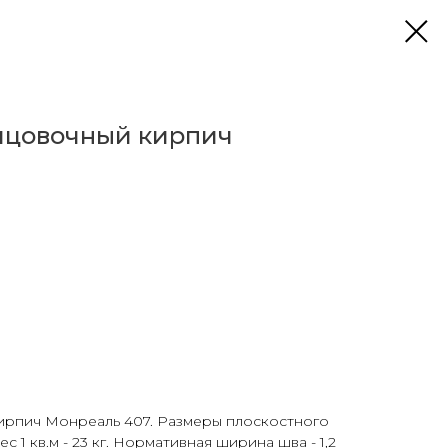
ицовочный кирпич
ирпич Монреаль 407. Размеры плоскостного
Вес 1 кв.м - 23 кг. Нормативная ширина шва - 1,2