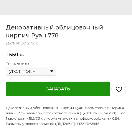
Декоративный облицовочный
кирпич Руан 778
LEONARDO STONE
1 550
р.
Тип элемента
ЗАКАЗАТЬ
Декоративный облицовочный кирпич Руан. Нормативная ширина
шва - 1,2 см. Размеры плоскостного камня (ДхВхТ, см): 21,5х6,5х1,5. Вес
1 кв.м/пог.м - 19,5/7,3 кг. Норма упаковки в гофрокороб, кв.м - 0,84.
Размеры углового элемента (Д1/Д2хВхТ): 19,3/9,3x6,5х1,5.