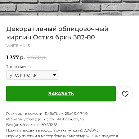
Декоративный облицовочный
кирпич Остия брик 382-80
WHITE HILLS
1 377
р.
1 620
р.
Тип элемента
ЗАКАЗАТЬ
Размеры плоскости (ДхВхТ), см: 29х4,9х1,7-1,9.
Размеры углов (ДхВхТ), см: 14/28,5х4,9х1,7-2.
Вес (кв.м/пог.м), кг: 30,2/12,55.
Норма упаковки в гофротару (кв.м/пог.м): 0,37/0,73.
Норма упаковки в мастербокс (кв.м/пог.м): 32-33/не пакуется.