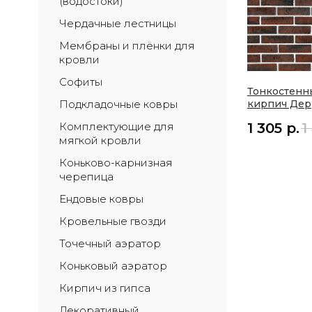
(водостоки)
Чердачные лестницы
Мембраны и плёнки для 
кровли
Софиты
Тонкостенн
кирпич Дер
Подкладочные ковры
1 305
р.
1
Комплектующие для 
мягкой кровли
Коньково-карнизная 
черепица
Ендовые ковры
Кровельные гвозди
Точечный аэратор
Коньковый аэратор
Кирпич из гипса
Декоративный 