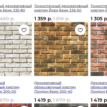
ый декоративный
Тонкостенный декоративный
Тонкост
к брик 335-80
кирпич Йорк брик 336-50
кирпич 
 450
р.
1 359
р.
1 510
р.
1 305
р
ный
Декоративный
Декорат
ый кирпич
облицовочный кирпич
облицов
к 300-00
Лондон брик 300-40
Лондон 
 670
р.
1 419
р.
1 670
р.
1 419
р