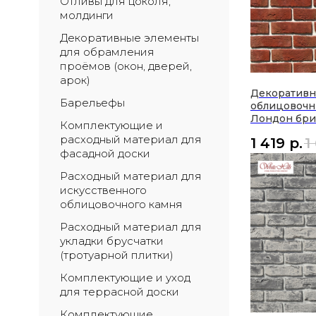
Отливы для цоколя, 
молдинги
Декоративные элементы 
для обрамления 
проёмов (окон, дверей, 
арок)
Декоратив
Барельефы
облицовочн
Лондон бри
Комплектующие и 
расходный материал для 
1 419
р.
1
фасадной доски
Расходный материал для 
искусственного 
облицовочного камня
Расходный материал для 
укладки брусчатки 
(тротуарной плитки)
Комплектующие и уход 
для террасной доски
Комплектующие