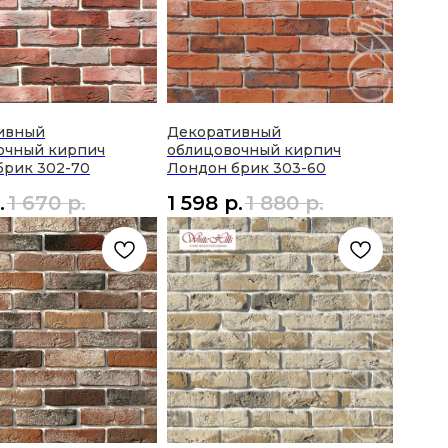
ивный
Декоративный
очный кирпич
облицовочный кирпич
брик 302-70
Лондон брик 303-60
.
1 670
р.
1 598
р.
1 880
р.