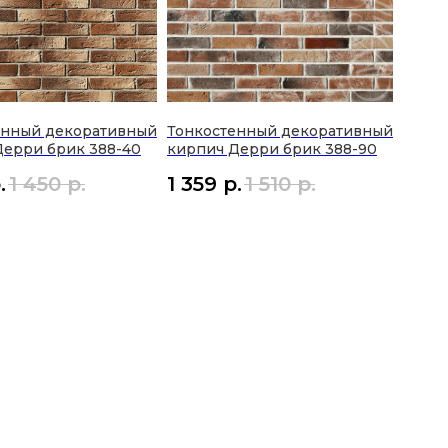
енный декоративный
Тонкостенный декоративный
Дерри брик 388-40
кирпич Дерри брик 388-90
.
1 450
р.
1 359
р.
1 510
р.