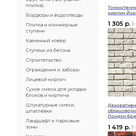
плитка)
Тонкостенн
кирпич Йор
Бордюры и водоотводы
1 305
р.
1
Плитка и клинкерные 
ступени
Каменный ковёр
Ступени из бетона
Строительство
Ограждения и заборы
Лицевой кирпич
Сухие смеси для укладки 
блоков и кирпича
Штукатурные смеси, 
Декоратив
шпатлёвки
облицовочн
Лондон бри
Ландшафт и парковые 
1 419
р.
1
зоны