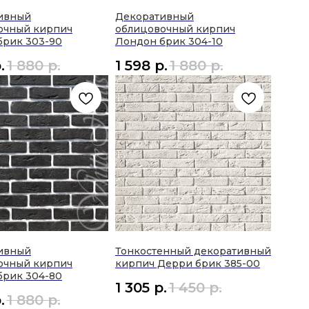
ивный
Декоративный
очный кирпич
облицовочный кирпич
брик 303-90
Лондон брик 304-10
.
1 880
р.
1 598
р.
1 880
р.
ивный
Тонкостенный декоративный
очный кирпич
кирпич Дерри брик 385-00
брик 304-80
1 305
р.
1 450
р.
.
1 880
р.