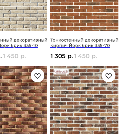
енный декоративный
Тонкостенный декоративный
орк брик 335-10
кирпич Йорк брик 335-70
.
1 450
р.
1 305
р.
1 450
р.