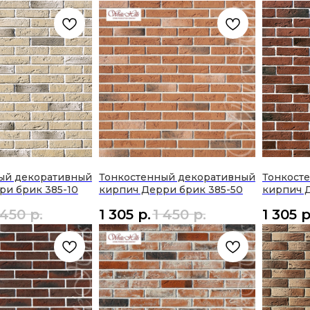
ый декоративный
Тонкостенный декоративный
Тонкост
ри брик 385-10
кирпич Дерри брик 385-50
кирпич 
 450
р.
1 305
р.
1 450
р.
1 305
р