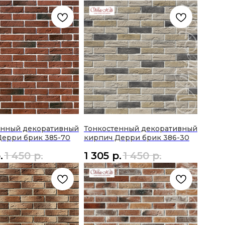
енный декоративный
Тонкостенный декоративный
Дерри брик 385-70
кирпич Дерри брик 386-30
.
1 450
р.
1 305
р.
1 450
р.