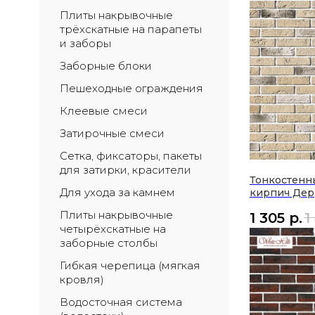
Плиты накрывочные 
трёхскатные на парапеты 
и заборы
Заборные блоки
Пешеходные ограждения
Клеевые смеси
Затирочные смеси
Сетка, фиксаторы, пакеты 
для затирки, красители
Тонкостенн
Для ухода за камнем
кирпич Дер
Плиты накрывочные 
1 305
р.
1
четырёхскатные на 
заборные столбы
Гибкая черепица (мягкая 
кровля)
Водосточная система 