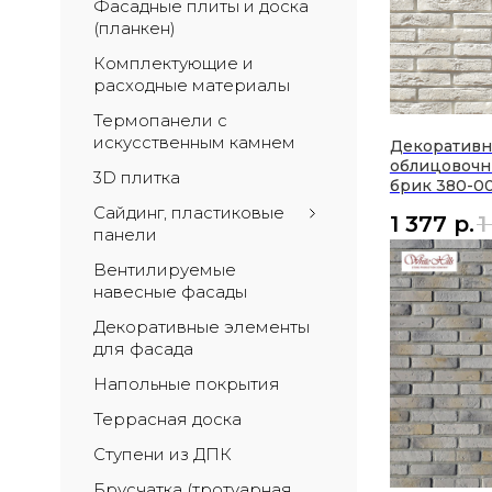
Фасадные плиты и доска 
(планкен)
Комплектующие и 
расходные материалы
Термопанели с 
искусственным камнем
Декоратив
облицовочн
3D плитка
брик 380-0
Сайдинг, пластиковые 
1 377
р.
1
панели
Вентилируемые 
навесные фасады
Декоративные элементы 
для фасада
Напольные покрытия
Террасная доска
Ступени из ДПК
Брусчатка (тротуарная 