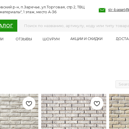
, п.Заречье, ул.Торговая, стр.2, ТВЦ
str-basset@mail.ru
ы", 1 этаж, место А-36
ИИ
УСЛУГИ
ПРОЕКТЫ
ПРОИЗВОДИТЕЛИ
ОТЗЫВЫ
АКЦИИ И СКИДКИ
ДОСТАВКА И ОПЛАТА
ОТЗЫВЫ
ШОУРУМ