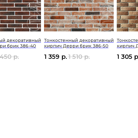
ый декоративный
Тонкостенный декоративный
Тонкост
ри брик 386-40
кирпич Дерри брик 386-50
кирпич 
 450
р.
1 359
р.
1 510
р.
1 305
р