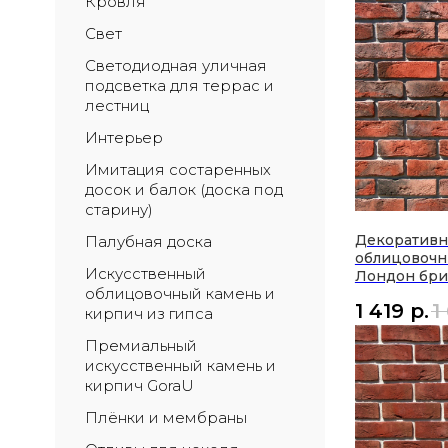
Кровля
Свет
Светодиодная уличная 
подсветка для террас и 
лестниц
Интерьер
Имитация состаренных 
досок и балок (доска под 
старину)
Декоратив
Палубная доска
облицовочн
Искусственный 
Лондон бри
облицовочный камень и 
1 419
р.
1
кирпич из гипса
Премиальный 
искусственный камень и 
кирпич GoraU
Плёнки и мембраны