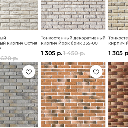
ный
Тонкостенный декоративный
Тонкост
ый кирпич Остия
кирпич Йорк брик 335-00
кирпич Й
0
1 305
р.
1 450
р.
1 305
р
 620
р.