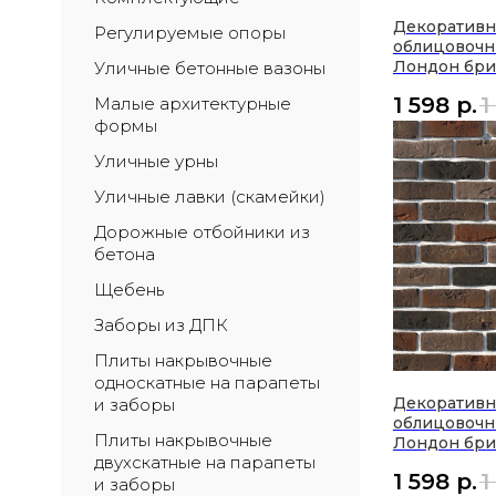
Декоратив
Регулируемые опоры
облицовочн
Лондон бри
Уличные бетонные вазоны
1 598
р.
1
Малые архитектурные 
формы
Уличные урны
Уличные лавки (скамейки)
Дорожные отбойники из 
бетона
Щебень
Заборы из ДПК
Плиты накрывочные 
односкатные на парапеты 
Декоратив
и заборы
облицовочн
Плиты накрывочные 
Лондон бри
двухскатные на парапеты 
1 598
р.
1
и заборы