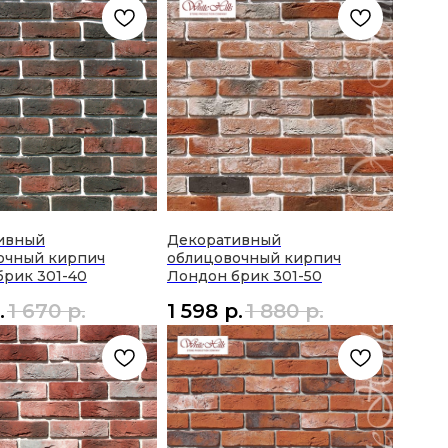
ивный
Декоративный
очный кирпич
облицовочный кирпич
брик 301-40
Лондон брик 301-50
.
1 670
р.
1 598
р.
1 880
р.