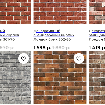
ный
Декоративный
Декорат
ый кирпич
облицовочный кирпич
облицов
к 301-70
Лондон брик 302-60
Лондон 
 670
р.
1 598
р.
1 880
р.
1 419
р