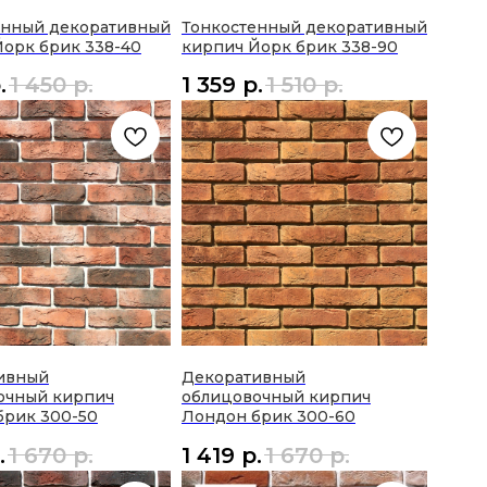
енный декоративный
Тонкостенный декоративный
Йорк брик 338-40
кирпич Йорк брик 338-90
.
1 450
р.
1 359
р.
1 510
р.
ивный
Декоративный
очный кирпич
облицовочный кирпич
брик 300-50
Лондон брик 300-60
.
1 670
р.
1 419
р.
1 670
р.