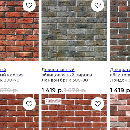
ный
Декоративный
Декорат
ый кирпич
облицовочный кирпич
облицов
к 300-70
Лондон брик 300-80
Лондон 
 670
р.
1 419
р.
1 670
р.
1 419
р