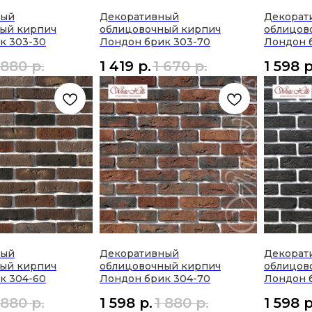
ный
Декоративный
Декорат
ый кирпич
облицовочный кирпич
облицов
к 303-30
Лондон брик 303-70
Лондон 
 880
р.
1 419
р.
1 670
р.
1 598
р
ный
Декоративный
Декорат
ый кирпич
облицовочный кирпич
облицов
к 304-60
Лондон брик 304-70
Лондон 
 880
р.
1 598
р.
1 880
р.
1 598
р