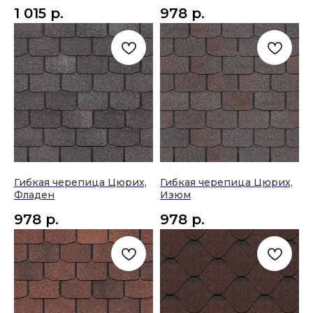
1 015
р.
978
р.
Гибкая черепица Цюрих,
Гибкая черепица Цюрих,
Фладен
Изюм
978
р.
978
р.