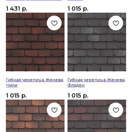
1 431
р.
1 015
р.
Гибкая черепица Женева,
Гибкая черепица Женева,
Чили
Фладен
1 015
р.
1 015
р.