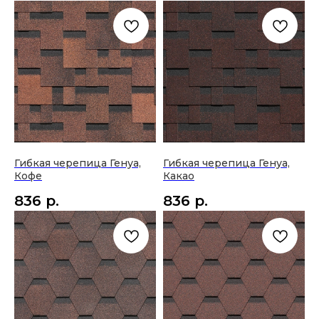
Покупателю
Каталог
Доставка и оплата
Стеновые покрытия
Акции и скидки
Напольные покрытия
Полезные материалы
Строительство
Политика конфиденциальности
Свет
Интерьер
Гибкая черепица Генуа,
Гибкая черепица Генуа,
Производители
Кофе
Какао
О компании
Контакты
836
р.
836
р.
О компании
МО, Одинцовский р-н,
Услуги
п.Заречье, ул.Торговая,
стр.2, ТВЦ "Элитстрой
Проекты
материалы", 1 этаж, место
А-36
Отзывы
+7 (903) 511-88-14
+7 (495) 642-12-77
Шоурум
str-basset@mail.ru
Контакты