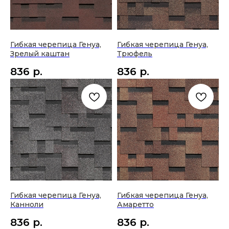
Гибкая черепица Генуа,
Гибкая черепица Генуа,
Зрелый каштан
Трюфель
836
р.
836
р.
ОСТАЛИСЬ ВОПРОСЫ?
Напишите нам через мессенджеры или
в виджете обратной связи и наши специалисты
помогут получить исчерпывающую
информацию в самое короткое время.
ЗАДАТЬ ВОПРОС
Гибкая черепица Генуа,
Гибкая черепица Генуа,
Канноли
Амаретто
836
р.
836
р.