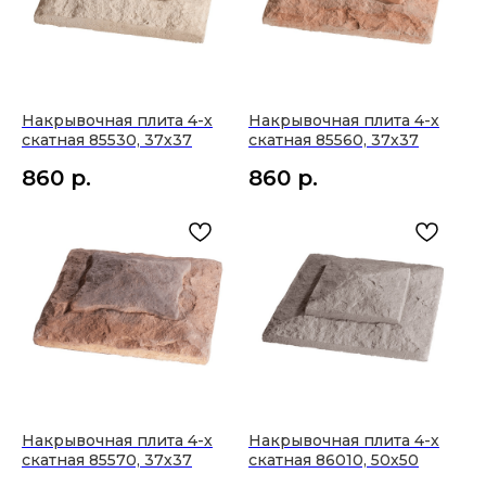
Накрывочная плита 4-х
Накрывочная плита 4-х
скатная 85530, 37х37
скатная 85560, 37х37
860
р.
860
р.
Покупателю
Каталог
Доставка и оплата
Стеновые покрытия
Акции и скидки
Напольные покрытия
Полезные материалы
Строительство
Политика конфиденциальности
Свет
Интерьер
Производители
О компании
Контакты
Накрывочная плита 4-х
Накрывочная плита 4-х
скатная 85570, 37х37
скатная 86010, 50х50
О компании
МО, Одинцовский р-н,
Услуги
п.Заречье, ул.Торговая,