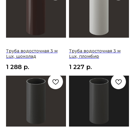
Труба водосточная 3 м
Труба водосточная 3 м
Lux, шоколад
Lux, пломбир
1 288
р.
1 227
р.