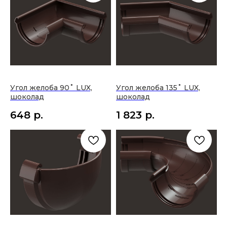
Угол желоба 90˚ LUX,
Угол желоба 135˚ LUX,
шоколад
шоколад
648
р.
1 823
р.