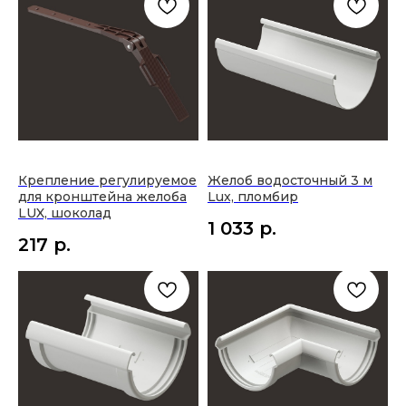
Крепление регулируемое
Желоб водосточный 3 м
для кронштейна желоба
Lux, пломбир
LUX, шоколад
1 033
р.
217
р.
ОСТАЛИСЬ ВОПРОСЫ?
Напишите нам через мессенджеры или
в виджете обратной связи и наши специалисты
помогут получить исчерпывающую
информацию в самое короткое время.
ЗАДАТЬ ВОПРОС