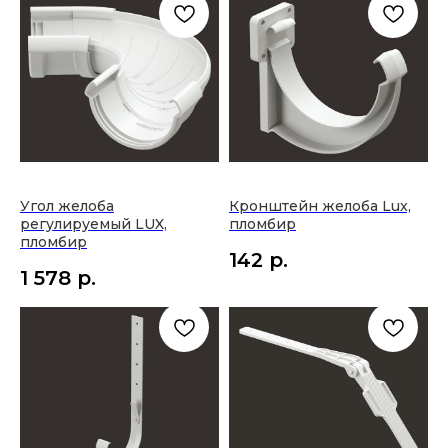
стр.2, ТВЦ "Элитстрой
Проекты
материалы", 1 этаж, место
А-36
Отзывы
+7 (903) 511-88-14
+7 (495) 642-12-77
Шоурум
str-basset@mail.ru
Контакты
2023 © Basset
Угол желоба
Кронштейн желоба Lux,
регулируемый LUX,
пломбир
пломбир
142
р.
1 578
р.