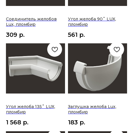
Соединитель желобов
Угол желоба 90˚ LUX,
Lux, пломбир
пломбир
309
р.
561
р.
Покупателю
Каталог
Доставка и оплата
Стеновые покрытия
Акции и скидки
Напольные покрытия
Полезные материалы
Строительство
Политика конфиденциальности
Свет
Интерьер
Производители
Угол желоба 135˚ LUX,
Заглушка желоба Lux,
пломбир
пломбир
О компании
Контакты
1 568
р.
183
р.
О компании
МО, Одинцовский р-н,
Услуги
п.Заречье, ул.Торговая,